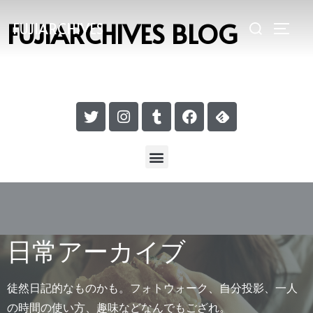
FUJIARCHIVES BLOG
FUJIARCHIVES
日常アーカイブ
徒然日記的なものかも。フォトウォーク、自分投影、一人
の時間の使い方、趣味などなんでもござれ。