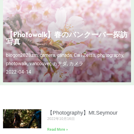
【Photowalk】春のバンクーバー探訪
写真
biogon2828zm
,
camera
,
canada
,
Carl Zeiss
,
photography
,
photowalk
,
vancouver
,
カナダ
,
カメラ
2022-04-14
【Photography】Mt.Seymour
2022年10月16日
Read More »