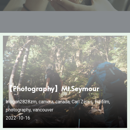
【Photography】Mt.Seymour
biogon2828zm
,
camera
,
canada
,
Carl Zeiss
,
Fujifilm
,
photography
,
vancouver
2022-10-16