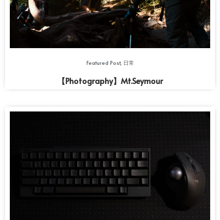
Featured Post
,
日常
【Photography】Mt.Seymour