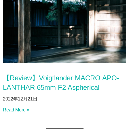
【Review】Voigtlander MACRO APO-
LANTHAR 65mm F2 Aspherical
2022年12月21日
Read More »