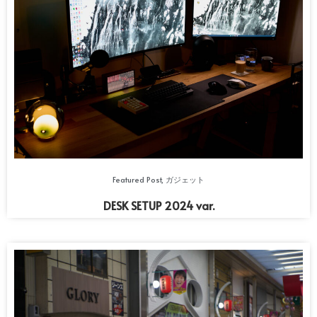
Featured Post
,
ガジェット
DESK SETUP 2024 var.