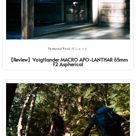
Featured Post
,
ガジェット
【Review】Voigtlander MACRO APO-LANTHAR 65mm
F2 Aspherical