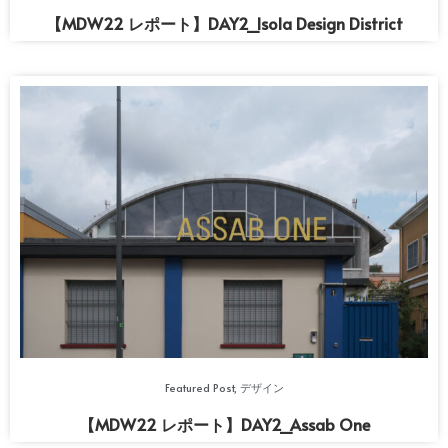
【MDW22 レポート】DAY2_Isola Design District
Featured Post
,
デザイン
【MDW22 レポート】DAY2_Assab One