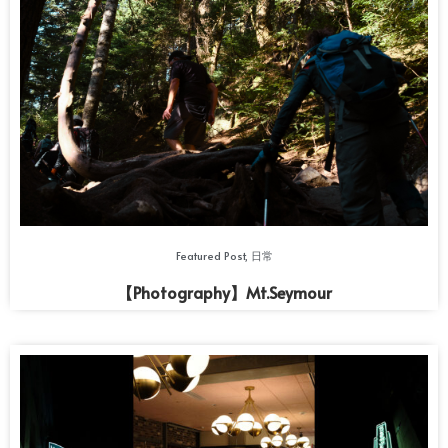
Featured Post
,
日常
【Photography】Mt.Seymour