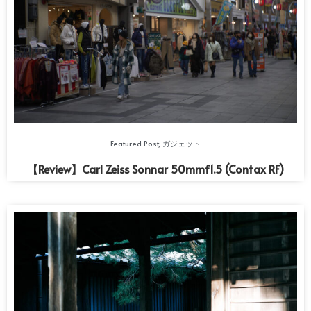
Featured Post
,
ガジェット
【Review】Carl Zeiss Sonnar 50mmf1.5 (Contax RF)