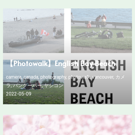
【Photowalk】English Bay Beach
camera
,
canada
,
photography
,
photowalk
,
vancouver
,
カメ
ラ
,
バンクーバー
,
ヤシコン
2022-05-09