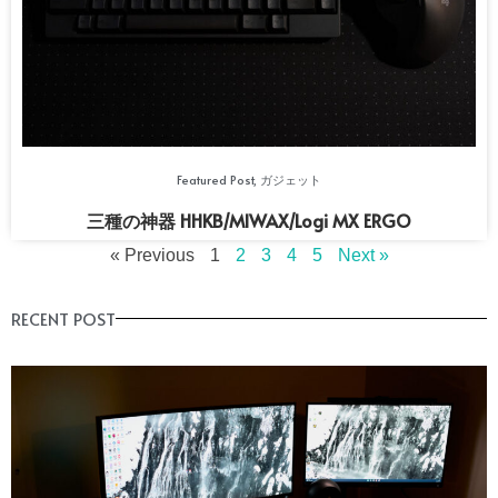
Featured Post
,
ガジェット
三種の神器 HHKB/MIWAX/Logi MX ERGO
« Previous
1
2
3
4
5
Next »
RECENT POST