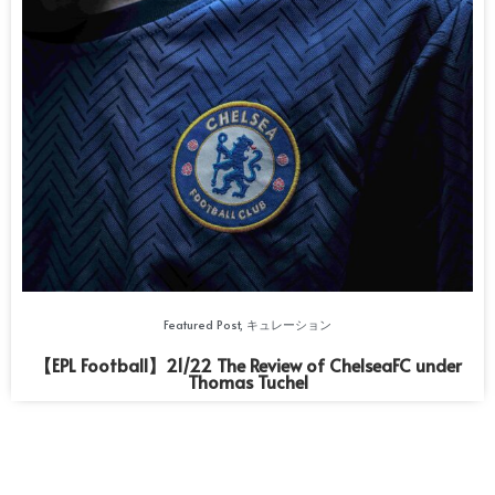
Featured Post
,
キュレーション
【EPL Football】21/22 The Review of ChelseaFC under
Thomas Tuchel