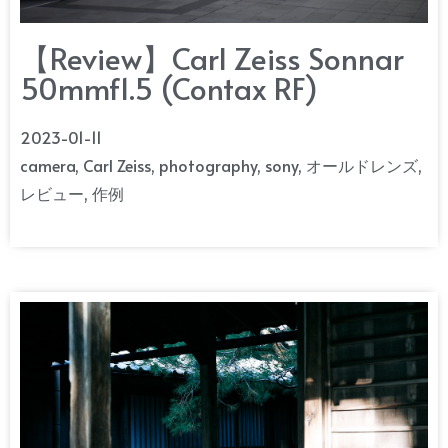
【Review】Carl Zeiss Sonnar
50mmf1.5 (Contax RF)
2023-01-11
camera
,
Carl Zeiss
,
photography
,
sony
,
オールドレンズ
,
レビュー
,
作例