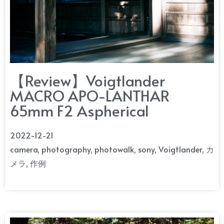
【Review】Voigtlander
MACRO APO-LANTHAR
65mm F2 Aspherical
2022-12-21
camera
,
photography
,
photowalk
,
sony
,
Voigtlander
,
カ
メラ
,
作例