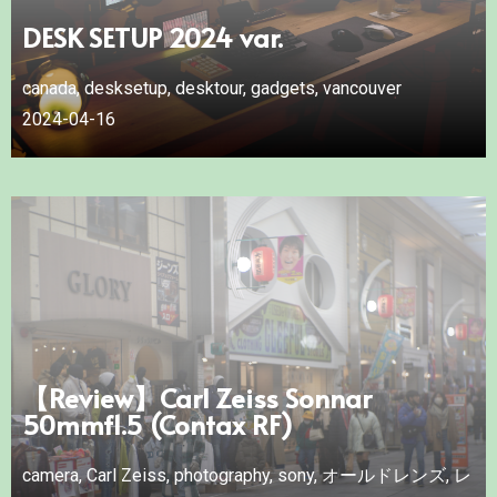
DESK SETUP 2024 var.
canada
,
desksetup
,
desktour
,
gadgets
,
vancouver
2024-04-16
【Review】Carl Zeiss Sonnar
50mmf1.5 (Contax RF)
camera
,
Carl Zeiss
,
photography
,
sony
,
オールドレンズ
,
レ