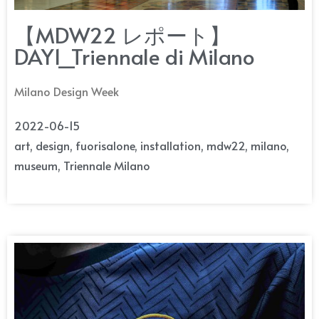
【MDW22 レポート】
DAY1_Triennale di Milano
Milano Design Week
2022-06-15
art
,
design
,
fuorisalone
,
installation
,
mdw22
,
milano
,
museum
,
Triennale Milano