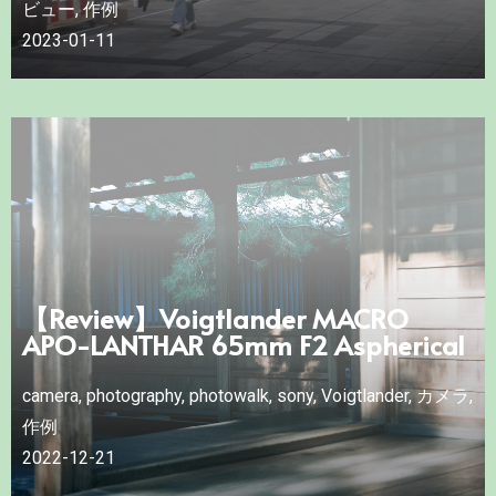
ビュー
,
作例
2023-01-11
【Review】Voigtlander MACRO
APO-LANTHAR 65mm F2 Aspherical
camera
,
photography
,
photowalk
,
sony
,
Voigtlander
,
カメラ
,
作例
2022-12-21