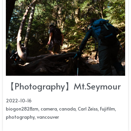
【Photography】Mt.Seymour
2022-10-16
biogon2828zm
,
camera
,
canada
,
Carl Zeiss
,
Fujifilm
,
photography
,
vancouver