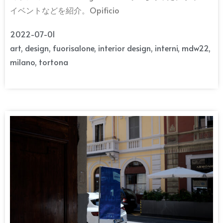
イベントなどを紹介。Opificio
2022-07-01
art
,
design
,
fuorisalone
,
interior design
,
interni
,
mdw22
,
milano
,
tortona