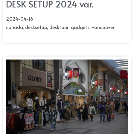
DESK SETUP 2024 var.
2024-04-16
canada
,
desksetup
,
desktour
,
gadgets
,
vancouver