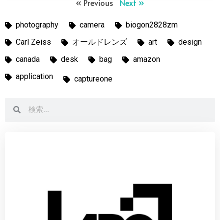
« Previous
Next »
photography
camera
biogon2828zm
Carl Zeiss
オールドレンズ
art
design
canada
desk
bag
amazon
application
captureone