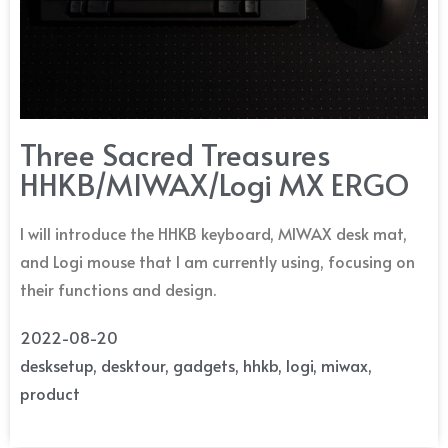
Three Sacred Treasures
HHKB/MIWAX/Logi MX ERGO
I will introduce the HHKB keyboard, MIWAX desk mat,
and Logi mouse that I am currently using, focusing on
their functions and design.
2022-08-20
desksetup
,
desktour
,
gadgets
,
hhkb
,
logi
,
miwax
,
product