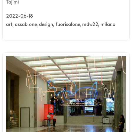
Tajimi
2022-06-18
art
,
assab one
,
design
,
fuorisalone
,
mdw22
,
milano