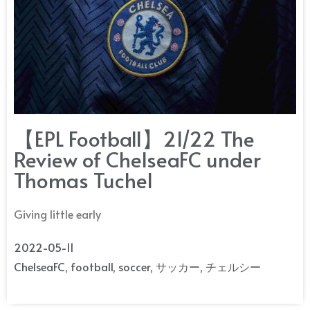
【EPL Football】21/22 The
Review of ChelseaFC under
Thomas Tuchel
Giving little early
2022-05-11
ChelseaFC
,
football
,
soccer
,
サッカー
,
チェルシー