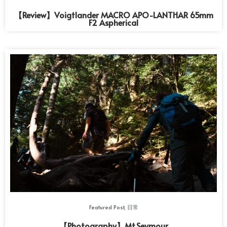
【Review】Voigtlander MACRO APO-LANTHAR 65mm
F2 Aspherical
Featured Post
,
日常
【Photography】Mt.Seymour