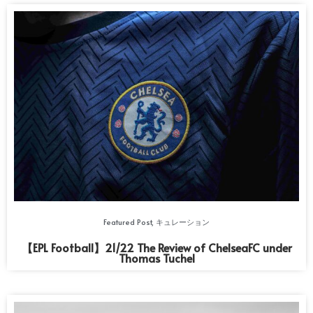
Featured Post
,
キュレーション
【EPL Football】21/22 The Review of ChelseaFC under
Thomas Tuchel