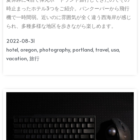
時止まったホテル3つをご紹介。バンクーバーから飛行
機で一時間弱。近いのに雰囲気が全く違う西海岸が感じ
られ、多種多様な地区を歩きながら楽しめます。
2022-08-31
hotel
,
oregon
,
photography
,
portland
,
travel
,
usa
,
vacation
,
旅行