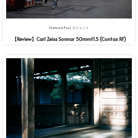
Featured Post
,
ガジェット
【Review】Carl Zeiss Sonnar 50mmf1.5 (Contax RF)