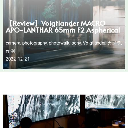
【Review】Voigtlander MACRO
APO-LANTHAR 65mm F2 Aspherical
camera
,
photography
,
photowalk
,
sony
,
Voigtlander
,
カメラ
,
作例
2022-12-21