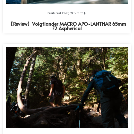
Featured Post
,
ガジェット
【Review】Voigtlander MACRO APO-LANTHAR 65mm
F2 Aspherical