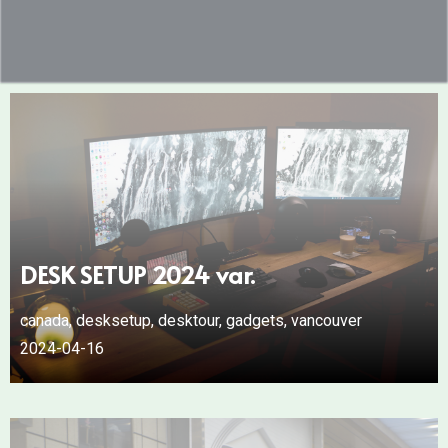
DESK SETUP 2024 var.
canada
,
desksetup
,
desktour
,
gadgets
,
vancouver
2024-04-16