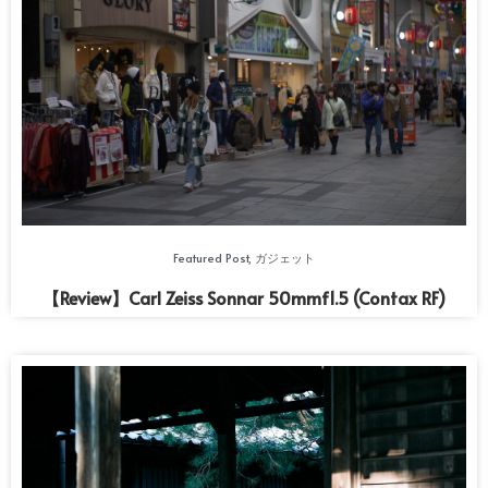
Featured Post
,
ガジェット
【Review】Carl Zeiss Sonnar 50mmf1.5 (Contax RF)