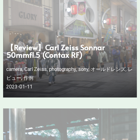
【Review】Carl Zeiss Sonnar
50mmf1.5 (Contax RF)
camera
,
Carl Zeiss
,
photography
,
sony
,
オールドレンズ
,
レ
ビュー
,
作例
2023-01-11