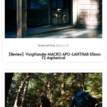
Featured Post
,
ガジェット
【Review】Voigtlander MACRO APO-LANTHAR 65mm
F2 Aspherical