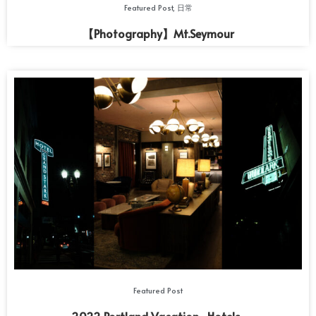
Featured Post
,
日常
【Photography】Mt.Seymour
Featured Post