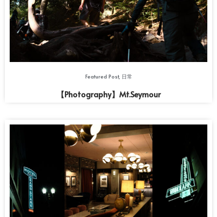
Featured Post
,
日常
【Photography】Mt.Seymour