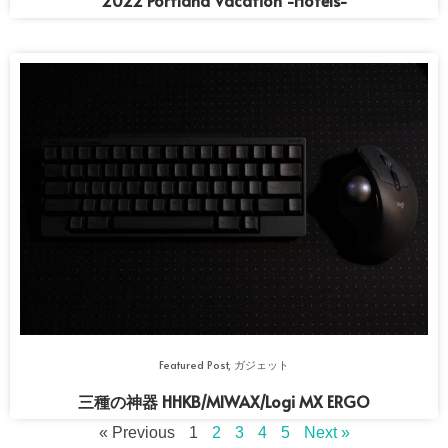
2022 Portland Vacation -Hotels-
Featured Post
,
ガジェット
三種の神器 HHKB/MIWAX/Logi MX ERGO
« Previous
1
2
3
4
5
Next »