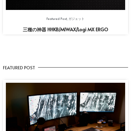
Featured Post
,
ガジェット
三種の神器 HHKB/MIWAX/Logi MX ERGO
FEATURED POST